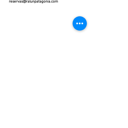
reservas@ralunpatagonia.com
Contact us
Disfruta de nuestra lista de correos